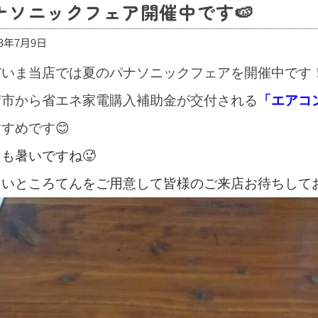
ナソニックフェア開催中です🍉
23年7月9日
だいま当店では夏のパナソニックフェアを開催中です
沼市から省エネ家電購入補助金が交付される
「エアコ
すめです😊
も暑いですね🥵
たいところてんをご用意して皆様のご来店お待ちして