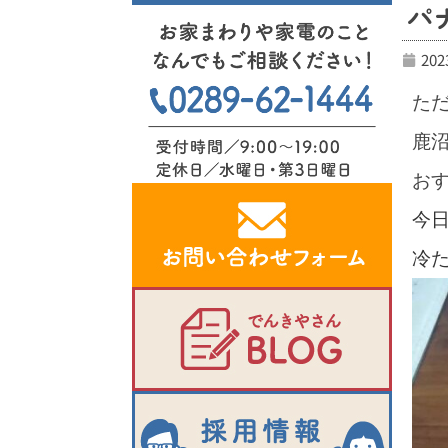
パ
20
た
鹿
おす
今日
冷