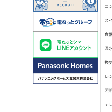
コ
ス
食
温
換
レ
照
テ