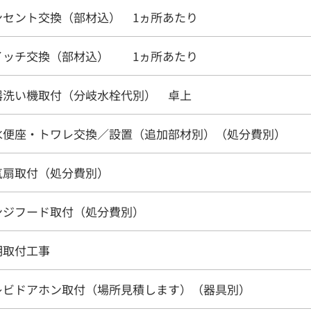
ンセント交換（部材込） 1ヵ所あたり
イッチ交換（部材込） 1ヵ所あたり
器洗い機取付（分岐水栓代別） 卓上
水便座・トワレ交換／設置（追加部材別）（処分費別）
気扇取付（処分費別）
ンジフード取付（処分費別）
明取付工事
レビドアホン取付（場所見積します）（器具別）