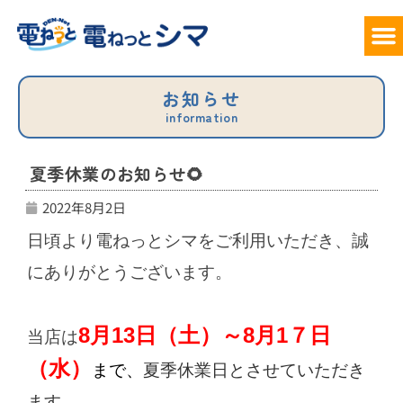
サービ
料
でん
お
お知らせ
information
夏季休業のお知らせ🌻
2022年8月2日
日頃より電ねっとシマをご利用いただき、誠
にありがとうございます。
8月13日（土）～8月1７日
当店は
（水）
まで、
夏季休業日とさせていただき
ます。