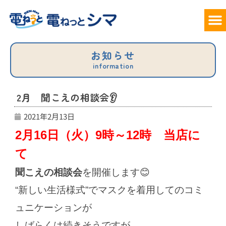
サービ
料
でん
お
お知らせ
information
2月 聞こえの相談会👂
2021年2月13日
2月16日（火）9時～12時 当店に
て
聞こえの相談会
を開催します😊
“新しい生活様式”でマスクを着用してのコミ
ュニケーションが
しばらくは続きそうですが。。。