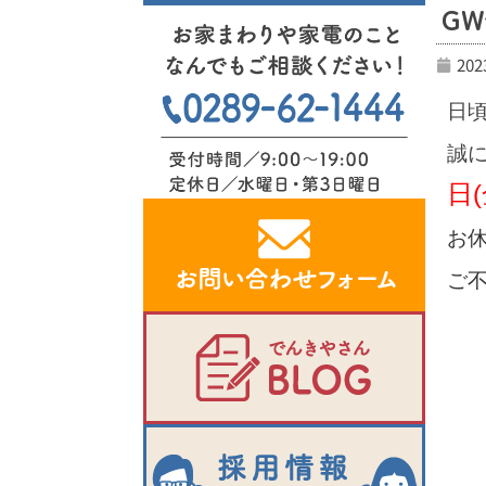
G
20
日
誠
日(
お
ご