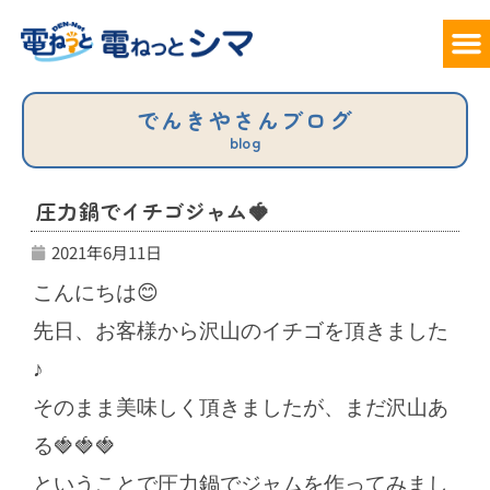
サービ
料
でん
お
でんきやさんブログ
blog
圧力鍋でイチゴジャム🍓
2021年6月11日
こんにちは😊
先日、お客様から沢山のイチゴを頂きました
♪
そのまま美味しく頂きましたが、まだ沢山あ
る🍓🍓🍓
ということで圧力鍋でジャムを作ってみまし